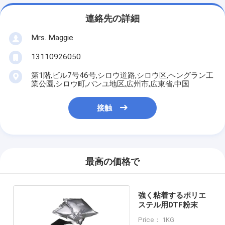
連絡先の詳細
Mrs. Maggie
13110926050
第1階,ビル7号46号,シロウ道路,シロウ区,ヘングラン工
業公園,シロウ町,パンユ地区,広州市,広東省,中国
接触
最高の価格で
強く粘着するポリエ
ステル用DTF粉末
Price： 1KG