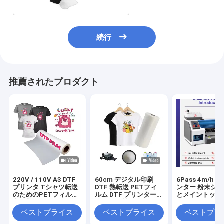
続行
推薦されたプロダクト
220V / 110V A3 DTF
60cm デジタル印刷
6Pass 4m/h 
プリンタ Tシャツ転送
DTF 熱転送 PETフィ
ンター 粉末シ
のためのPETフィルム
ルム DTF プリンターフ
とメイントップ 6
印刷機
ィルム 男性キャンバス
フトウェア
靴 Tシャツ 印刷 DTF
ベストプライス
ベストプライス
ベストプラ
紙 PETフィルム