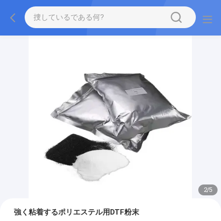
2
/
5
強く粘着するポリエステル用DTF粉末