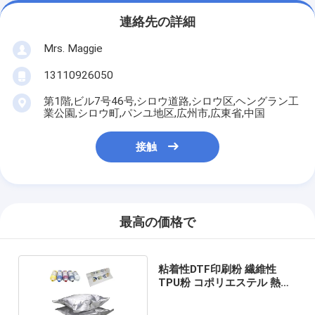
連絡先の詳細
Mrs. Maggie
13110926050
第1階,ビル7号46号,シロウ道路,シロウ区,ヘングラン工
業公園,シロウ町,パンユ地区,広州市,広東省,中国
接触
最高の価格で
粘着性DTF印刷粉 繊維性
TPU粉 コポリエステル 熱溶
性粘着性粉