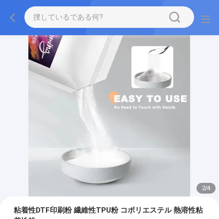
2
/
4
粘着性DTF印刷粉 繊維性TPU粉 コポリエステル 熱溶性粘