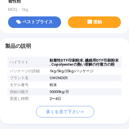
着性粉
MOQ：1kg
ベストプライス
接触
製品の説明
,
粘着性DTF印刷粉末
繊維用DTF印刷粉末
ハイライト
,
Copolyesterの熱い溶解の付着力の粉
パッケージの詳細
1kg/5kg/25kg/パッケージ
ブランド名
SWONDER
モデル番号
粉末
供給の能力
50000kg/月
受渡し時間
2〜4日
多くを見て下さい