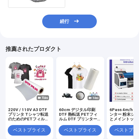
続行
推薦されたプロダクト
220V / 110V A3 DTF
60cm デジタル印刷
6Pass 4m/h 
プリンタ Tシャツ転送
DTF 熱転送 PETフィ
ンター 粉末シ
のためのPETフィルム
ルム DTF プリンターフ
とメイントップ 6
印刷機
ィルム 男性キャンバス
フトウェア
靴 Tシャツ 印刷 DTF
ベストプライス
ベストプライス
ベストプラ
紙 PETフィルム