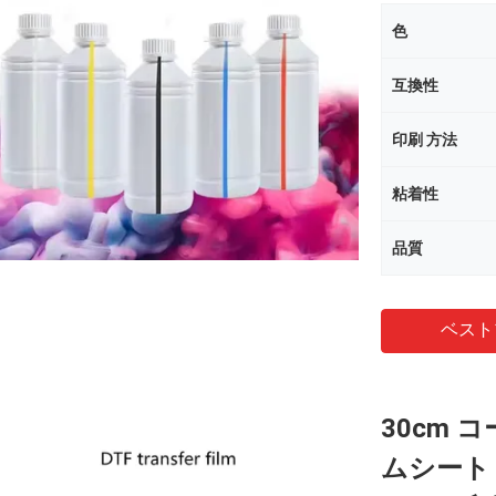
色
互換性
印刷 方法
粘着性
品質
ベスト
30cm 
ムシート