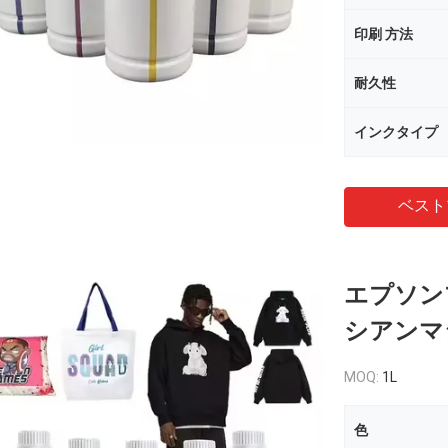
印刷 方法
耐久性
インクタイプ
ベスト
エプソン
シアンマ
MOQ:
1L
色