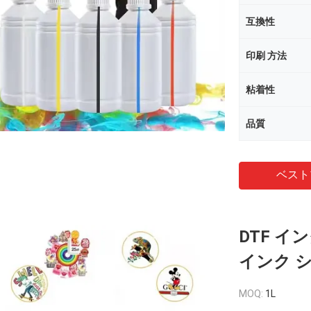
互換性
印刷 方法
粘着性
品質
ベスト
DTF 
インク シ
MOQ:
1L