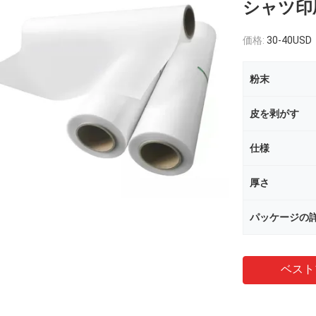
シャツ印
価格:
30-40USD
粉末
皮を剥がす
仕様
厚さ
パッケージの
ベスト