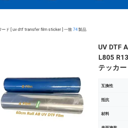
 [ uv dtf transfer film sticker ] 一致
74
製品.
UV DTF 
L805 R
テッカー
互換性
抵抗
材料
表面塗装