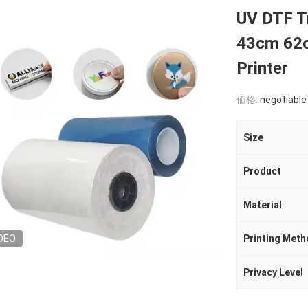
UV DTF T
43cm 62c
Printer
価格:
negotiable
Size
Product
Material
DEO
Printing Met
Privacy Level