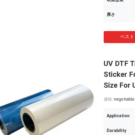
厚さ
ベスト
UV DTF Tr
Sticker F
Size For 
価格:
negotiable
Application
Durability