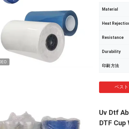
Material
Heat Rejectio
Resistance
Durability
DEO
印刷 方法
ベスト
Uv Dtf A
DTF Cup 