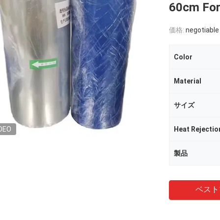
60cm For 
価格:
negotiable
Color
Material
サイズ
DEO
Heat Rejectio
製品
ベスト