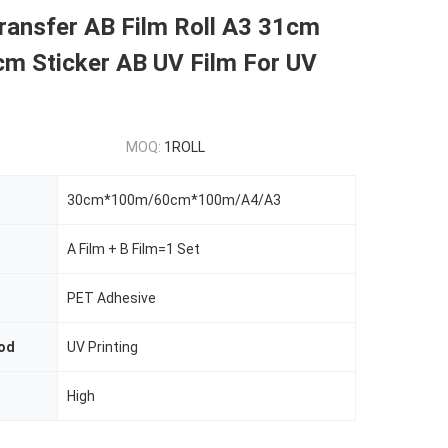
ransfer AB Film Roll A3 31cm
m Sticker AB UV Film For UV
MOQ:
1ROLL
30cm*100m/60cm*100m/A4/A3
A Film + B Film=1 Set
PET Adhesive
hod
UV Printing
High