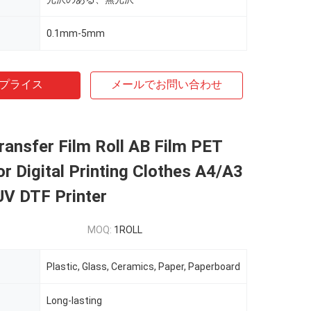
0.1mm-5mm
プライス
メールでお問い合わせ
ansfer Film Roll AB Film PET
or Digital Printing Clothes A4/A3
UV DTF Printer
MOQ:
1ROLL
Plastic, Glass, Ceramics, Paper, Paperboard
Long-lasting