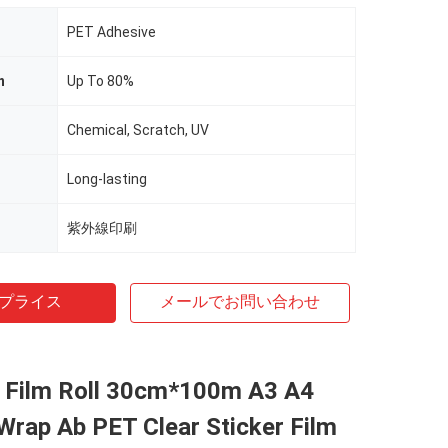
PET Adhesive
n
Up To 80%
Chemical, Scratch, UV
Long-lasting
紫外線印刷
プライス
メールでお問い合わせ
b Film Roll 30cm*100m A3 A4
Wrap Ab PET Clear Sticker Film