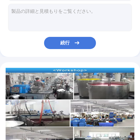
ホワイト ホット メルト DTF アレシブ 粉末
1kg 熱溶性DTF粉 白色 デジタル 熱伝送 粘着粉 すべての布用
粘着性DTF粉末 1kg 白色熱溶性粉末 DTFシェーキングマシン用 DTFオーブン
繊維熱伝送DTFプリンター粉 1kg 白黒 熱溶性粘着粉
防水DTFインク印刷 エプソンプリンター用 高速印刷 低消費
続行
防水UVインク 強い粘着性 LED UV 固めるインク 500ml 1000ml
60cm DTFプリンターフィルム 冷熱皮革マットPETフィルムDTFプリンター直接Tシャツ
A4 / A3 DTF プリンターフィルム 冷皮 75U 厚さ PET 離線フィルム 粘着性のない
完璧なマットDTFプリント素材 30cm60cmDTF転送ペットフィルムロール紙 シングルフィルムロールDTFペットフィルム
75mic DTFフィルムロール ダブルサイドマット 60cm 30cm 33cm PET熱伝送フィルム