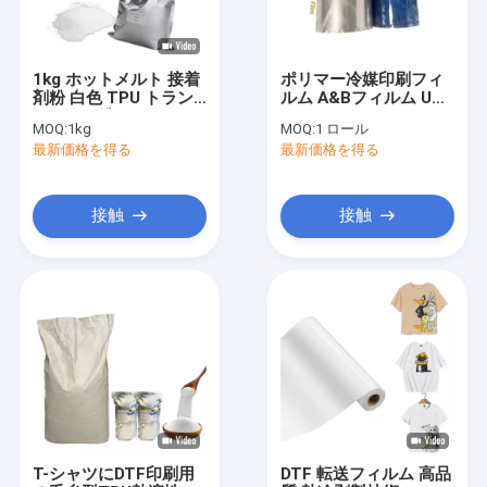
1kg ホットメルト 接着
ポリマー冷媒印刷フィ
剤粉 白色 TPU トラン
ルム A&Bフィルム UV
スファー粉
DTF PETステッカーフ
MOQ:
1kg
MOQ:
1 ロール
ィルムロール 30cm
最新価格を得る
最新価格を得る
接触
接触
ホーム
製品
ビデオ
T-シャツにDTF印刷用
DTF 転送フィルム 高品