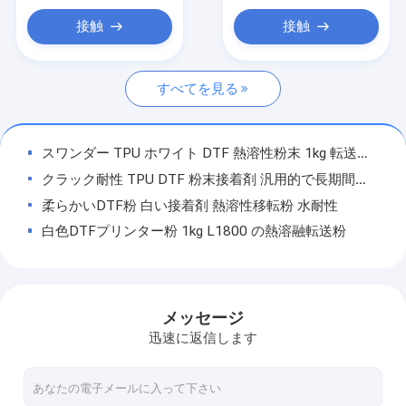
接触
接触
すべてを見る
スワンダー TPU ホワイト DTF 熱溶性粉末 1kg 転送性能
クラック耐性 TPU DTF 粉末接着剤 汎用的で長期間の転送のために
柔らかいDTF粉 白い接着剤 熱溶性移転粉 水耐性
白色DTFプリンター粉 1kg L1800 の熱溶融転送粉
TPU DTF トランスファーパウダー 1kg 白色 熱溶性粘着粉 織物用
Aグレード DTF印刷材料 熱溶性粘着剤 Tシャツの熱移転用
柔らかく快適なDTF TPU粉末 移転パターンのためのDTF印刷材料
メッセージ
1kg 5kg 20kg DTF 熱移転印刷粉末 熱溶性接着剤 Tpu 粉末
迅速に返信します
耐水性DTF印刷材料 白色TpuDTF転送粉末
柔らかい高伸縮性DTF粉末 TPU 熱溶性粉末 Tシャツ 熱伝送印刷