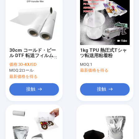
30cm コールド・ピー
1kg TPU 熱圧式Tシャ
ル DTF 転送フィルムシ
ツ転送用粘着粉
ート ダブルサイド 直接
価格:
30-40USD
MOQ:
1
フィルムにTシャツ印
MOQ:
2ロール
最新価格を得る
刷
最新価格を得る
接触
接触