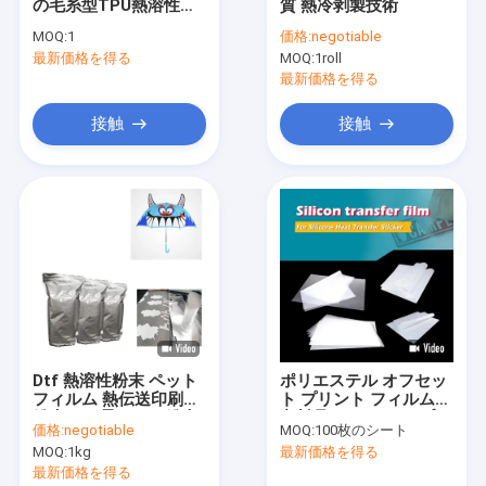
の毛糸型TPU熱溶性粉
質 熱冷剥製技術
企業情報
(1kg,5kg)
MOQ:
1
価格:
negotiable
最新価格を得る
MOQ:
1roll
会社案内
最新価格を得る
品質管理
接触
接触
見積依頼
紫外線印刷材料
DTF印刷材料
スクリーンオフセット印刷粉末
Dtf 熱溶性粉末 ペット
ポリエステル オフセッ
フィルム 熱伝送印刷用
ト プリント フィルム
オフセット印刷フィルム
粉末 Dtf 柔らかい粉末
衣料品 スクリーン プリ
価格:
negotiable
MOQ:
100枚のシート
ント 輝く/マット 表面
サブライメーション印刷材料
MOQ:
1kg
最新価格を得る
仕上げ
最新価格を得る