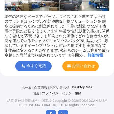
現代の急速なペースで パーソナライズされた世界では 当社
のブランドは シンプルで効率的な印刷ソリューションを 顧
客に提供するために創立されました 印刷は創造,つながり,表
現の手段だと強く信じています 年齢や性別,技術的能力に関係
なく 誰もが表現できます印刷された画像はどれも創造性の火
花を運んでいるTシャツやキャンバスバッグ,家用品などに 専
念していますイーシプリントは 誰かの創造性を 実体的な芸
術作品に変えることができます. 私たちのチームは業界で最も
卓越した専門家で構成されています 10年間の...
詳細情報
今すぐ電話
お問い合わせ
Desktop Site
ホーム
企業情報
お問い合わせ
地図
プライバシーポリシー規約
品質
紫外線印刷材料
中国工場.Copyright © 2026 DONGGUAN EASY
PRINTING MATERIAL CO.,LTD. All Rights Reserved.