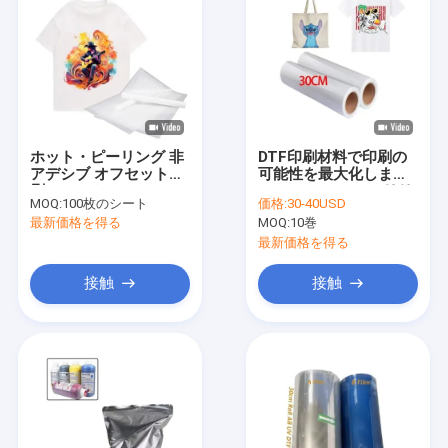
ホット・ピーリング 非
DTF印刷材料で印刷の
アデシブ オフセット印
可能性を最大化します
刷フィルム 50*70cm
30cm*100m 75U リリ
MOQ:
100枚のシート
価格:
30-40USD
75mic 透明印刷フィル
ースペットフィルムロ
最新価格を得る
MOQ:
10巻
ム
ール 双面冷皮
最新価格を得る
接触
接触