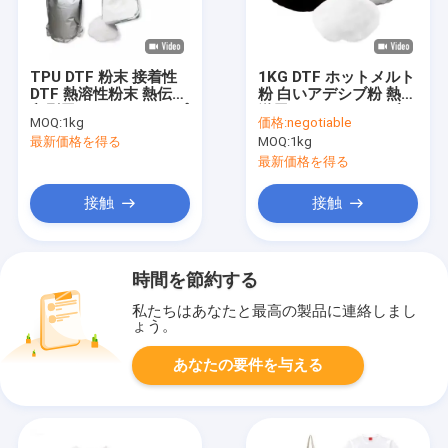
TPU DTF 粉末 接着性
1KG DTF ホットメルト
DTF 熱溶性粉末 熱伝送
粉 白いアデシブ粉 熱伝
印刷用 PET フィルムプ
送用ペットフィルム印
MOQ:
1kg
価格:
negotiable
リンター
刷用インク用ピグメン
最新価格を得る
MOQ:
1kg
ト粉
最新価格を得る
接触
接触
時間を節約する
私たちはあなたと最高の製品に連絡しまし
ょう。
あなたの要件を与える