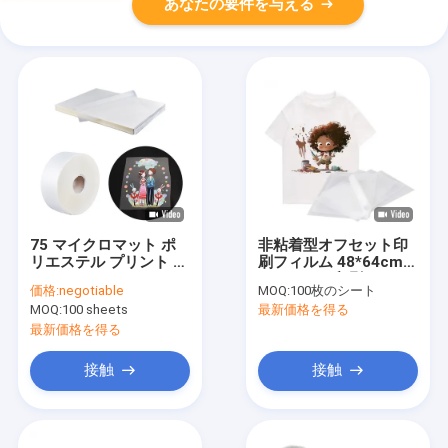
あなたの要件を与える
75 マイクロマット ポ
非粘着型オフセット印
リエステル プリント フ
刷フィルム 48*64cm
ィルム 48*64cm オフ
スクリーン印刷フィル
価格:
negotiable
MOQ:
100枚のシート
セット プリント フィル
ム 熱耐性
MOQ:
100 sheets
最新価格を得る
ム 衣料品
最新価格を得る
接触
接触