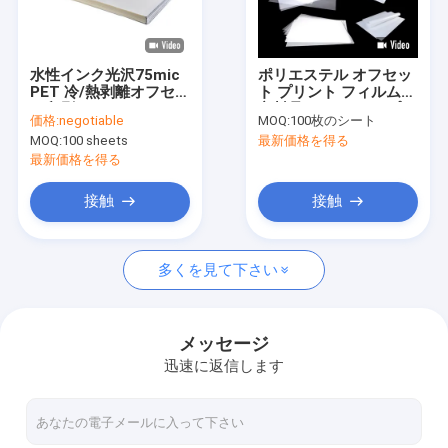
企業情報
会社案内
水性インク光沢75mic
ポリエステル オフセッ
PET 冷/熱剥離オフセッ
ト プリント フィルム
品質管理
ト印刷フィルム
衣料品 スクリーン プリ
価格:
negotiable
MOQ:
100枚のシート
ント 輝く/マット 表面
MOQ:
100 sheets
最新価格を得る
仕上げ
見積依頼
最新価格を得る
接触
接触
紫外線印刷材料
多くを見て下さい
DTF印刷材料
スクリーンオフセット印刷粉末
メッセージ
迅速に返信します
オフセット印刷フィルム
サブライメーション印刷材料