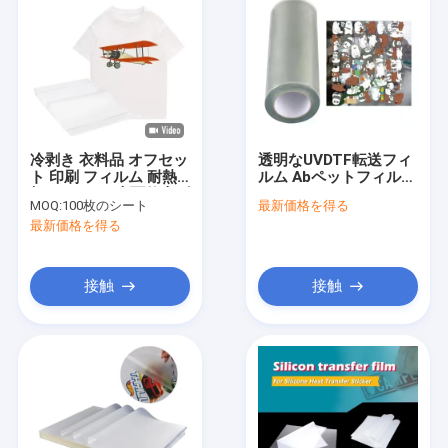
冷剥き 衣料品 オフセッ
透明なUVDTF転送フィ
ト 印刷 フィルム 耐熱
ルム Abペットフィルム
輝く/マット 表面仕上げ
ロールA3 30cm
MOQ:
100枚のシート
最新価格を得る
UVDTFプリントフィル
最新価格を得る
ム
接触
接触
ホーム
製品
ビデオ