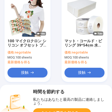
100 マイクロクロン シ
マット・コールド・ピ
リコン オフセット プリ
リング 39*54cm 水性
ント フィルム
インク75mic用のスク
価格:
negotiable
価格:
negotiable
50*70cm PET プリン
リーンプリントフィル
MOQ:
100 sheets
MOQ:
100 sheets
ト フィルム
ム
最新価格を得る
最新価格を得る
接触
接触
時間を節約する
私たちはあなたと最高の製品に連絡しまし
ょう。