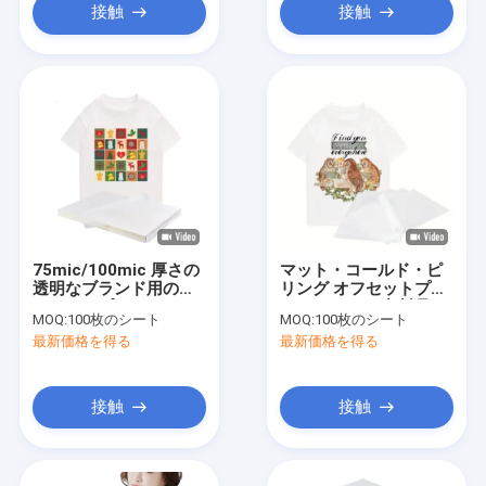
接触
接触
75mic/100mic 厚さの
マット・コールド・ピ
透明なブランド用のス
リング オフセットプリ
クリーンプリントフィ
ントフィルム 衣料品 ス
MOQ:
100枚のシート
MOQ:
100枚のシート
ルム
クリーンプリント プリ
最新価格を得る
最新価格を得る
ンターフィルム
接触
接触