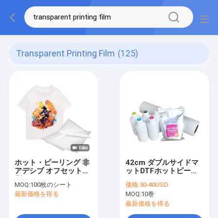
Transparent Printing Film
(125)
ホット・ピーリング 非
42cm ダブルサイドマ
アデシブ オフセット印
ットDTFホットピール
刷フィルム 50*70cm
フィルムロール
MOQ:
100枚のシート
価格:
30-40USD
75mic 透明印刷フィル
75micDTFプリントフ
最新価格を得る
MOQ:
10巻
ム
ィルム
最新価格を得る