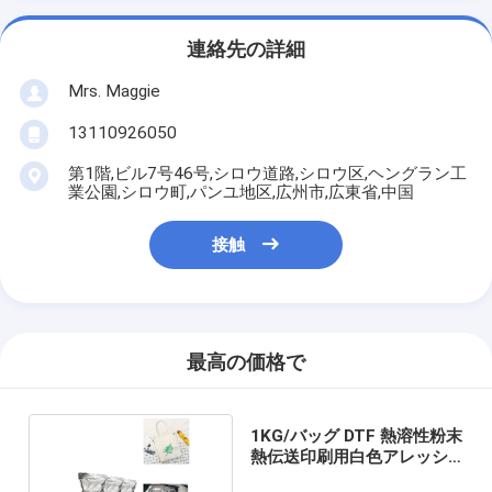
連絡先の詳細
Mrs. Maggie
13110926050
第1階,ビル7号46号,シロウ道路,シロウ区,ヘングラン工
業公園,シロウ町,パンユ地区,広州市,広東省,中国
接触
最高の価格で
1KG/バッグ DTF 熱溶性粉末
熱伝送印刷用白色アレッシ
ブ粉末