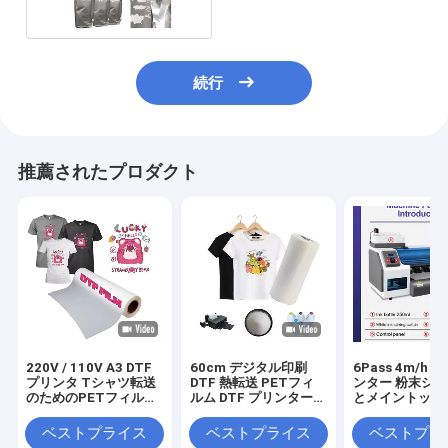
続行
推薦されたプロダクト
220V / 110V A3 DTF
60cm デジタル印刷
6Pass 4m/h 
プリンタ Tシャツ転送
DTF 熱転送 PETフィ
ンター 粉末シ
のためのPETフィルム
ルム DTF プリンターフ
とメイントップ 6
印刷機
ィルム 男性キャンバス
フトウェア
靴 Tシャツ 印刷 DTF
ベストプライス
ベストプライス
ベストプラ
紙 PETフィルム