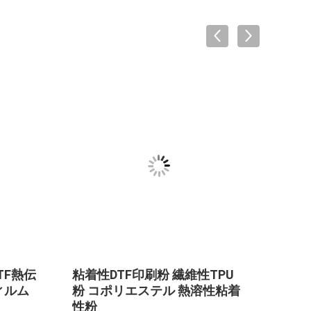
VID
TF熱伝
粘着性DTF印刷粉 繊維性TPU
TPU
ィルム
粉 コポリエステル 熱溶性粘着
タル
性粉
リート