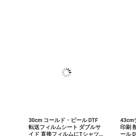
送フ
30cm コールド・ピール DTF
43c
 マジ
転送フィルムシート ダブルサ
印刷 
イド 直接フィルムにTシャツ印
ール D