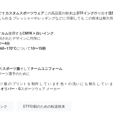
です
カスタムスポーツウェア
この高品質の粉末は,
DTFインク
作り出す
活
られる プレッシャーやレッギングなどに 印刷しても この粉末は耐久
ィルム
使用する
CMYK + 白いインク
.
刷されたデザインに均等に
2〜4分
.
160~170°C
について
10〜15秒
.
ジ
,
スポーツ服
そして
チームユニフォーム
.
ポーツ選手のために
ツ 服 の プリント を 制作 し て い ます.色々 の 洗い に も 耐久 し て い
ら
オリバー・G
スポーツウェア メーカー
インク
DTF印刷のための転送粉末