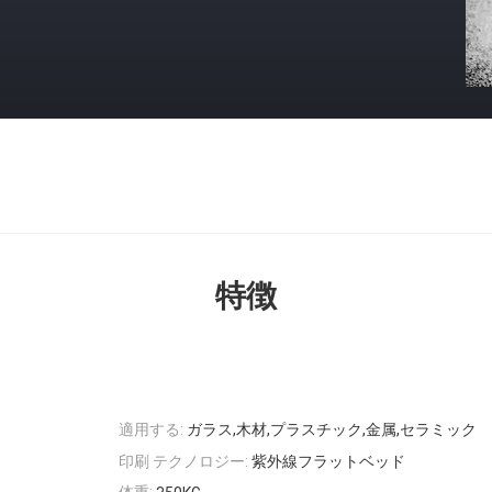
特徴
適用する:
ガラス,木材,プラスチック,金属,セラミック
印刷 テクノロジー:
紫外線フラットベッド
体重: