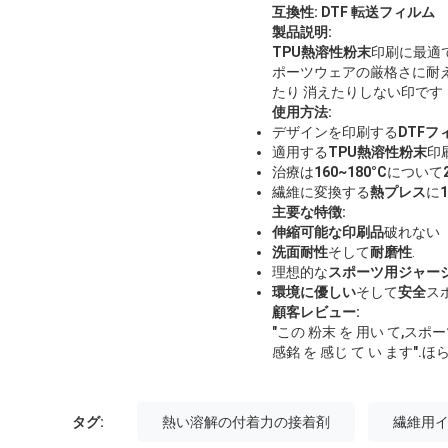
互換性:
DTF 転送フィルム
製品説明:
TPU熱溶性粉末
印刷に最適
ポーツウェアの厳格さに耐え
たり 消えたりしない印です
使用方法:
デザインを印刷する
DTFフ
適用する
TPU熱溶性粉末
印
治療は
160~180°C
について
繊維に変換する
熱プレス
に
主要な特徴:
伸縮可能な印刷品
破れない
洗面耐性
そして
耐磨性
.
理想的な
スポーツ用ジャー
環境に優しい
そして
安全
ス
顧客レビュー:
"この 粉末 を 用い て,スポー
感銘 を 感じ て い ます".
ほ
タグ:
熱い溶解の付着力の接着剤
繊維用