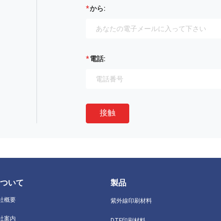
から:
電話:
接触
ついて
製品
社概要
紫外線印刷材料
社案内
DTF印刷材料