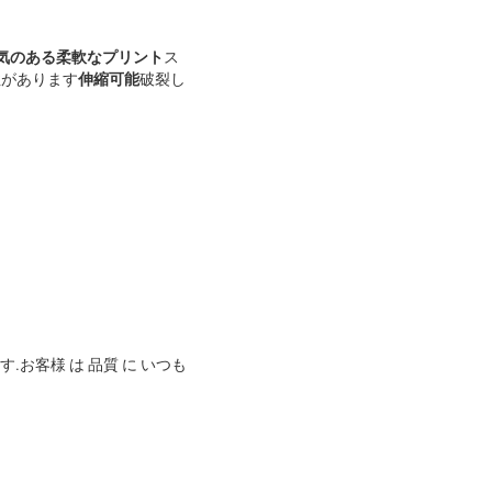
気のある柔軟なプリント
ス
性があります
伸縮可能
破裂し
 ます.お客様 は 品質 に いつも