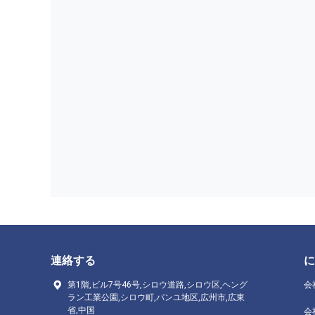
連絡する
に
第1階,ビル7号46号,シロウ道路,シロウ区,ヘング
会
ラン工業公園,シロウ町,パンユ地区,広州市,広東
省,中国
会