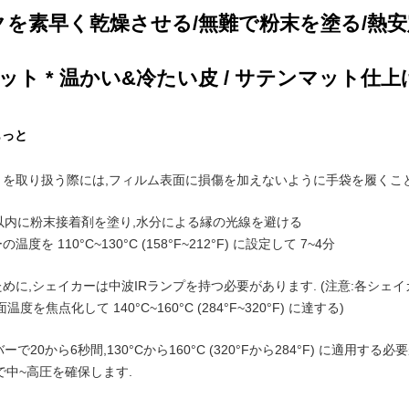
クを素早く乾燥させる/無難で粉末を塗る/熱
ホット * 温かい&冷たい皮 / サテンマット仕上
もっと
トを取り扱う際には,フィルム表面に損傷を加えないように手袋を履くこ
以内に粉末接着剤を塗り,水分による縁の光線を避ける
度を 110°C~130°C (158°F~212°F) に設定して 7~4分
めに,シェイカーは中波IRランプを持つ必要があります. (注意:各シェ
度を焦点化して 140°C~160°C (284°F~320°F) に達する)
で20から6秒間,130°Cから160°C (320°Fから284°F) に適用する
で中~高圧を確保します.