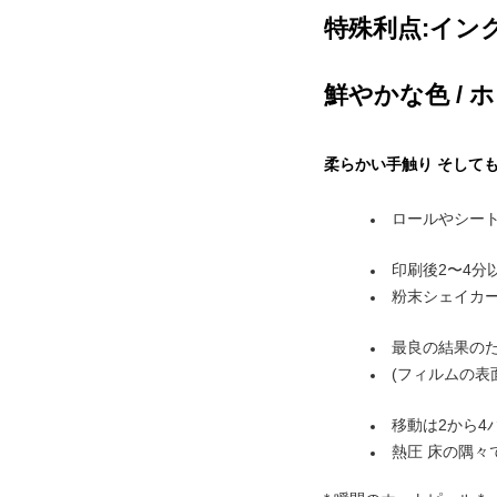
特殊利点:イン
鮮やかな色 / 
柔らかい手触り そして
ロールやシー
印刷後2〜4分
粉末シェイカーの温
最良の結果のた
(フィルムの表面温
移動は2から4バー
熱圧 床の隅々