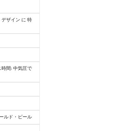
刷 デザイン に 特
 プレス時間: 中気圧で
コールド・ピール