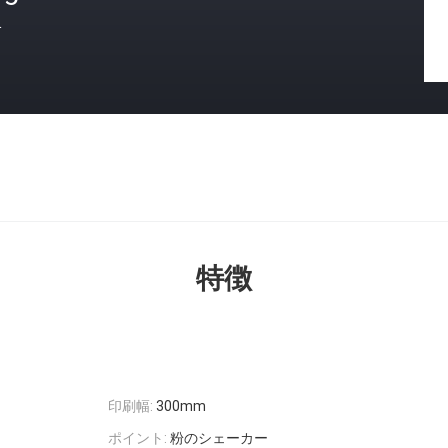
格
特徴
印刷幅:
300mm
ポイント:
粉のシェーカー