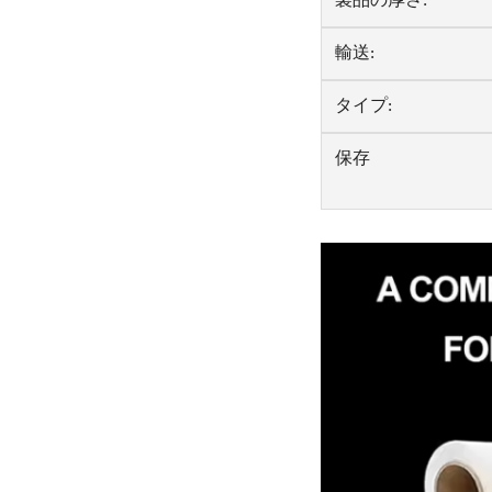
製品の厚さ:
輸送:
タイプ:
保存