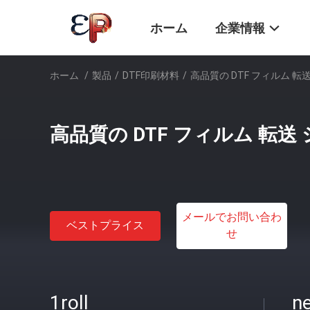
ホーム
企業情報
ホーム
/
製品
/
DTF印刷材料
/
高品質の DTF フィルム 転
高品質の DTF フィルム 転送
メールでお問い合わ
ベストプライス
せ
1roll
ne