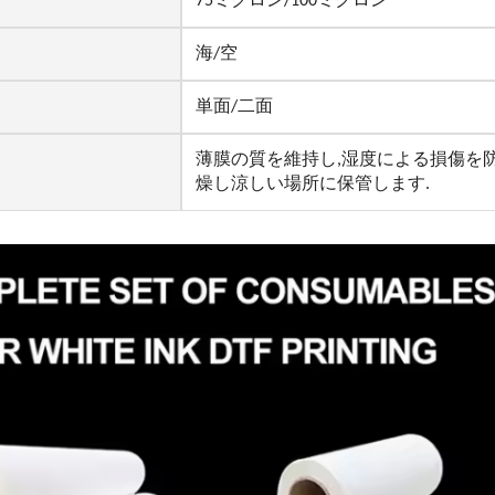
75ミクロン/100ミクロン
海/空
単面/二面
薄膜の質を維持し,湿度による損傷を
燥し涼しい場所に保管します.