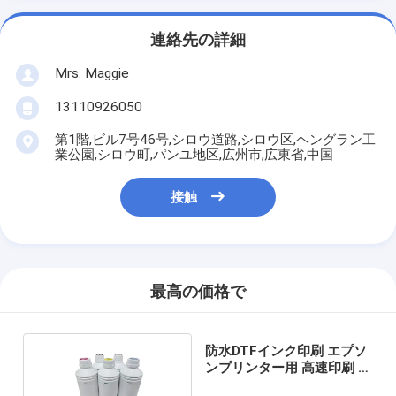
連絡先の詳細
Mrs. Maggie
13110926050
第1階,ビル7号46号,シロウ道路,シロウ区,ヘングラン工
業公園,シロウ町,パンユ地区,広州市,広東省,中国
接触
最高の価格で
防水DTFインク印刷 エプソ
ンプリンター用 高速印刷 低
消費