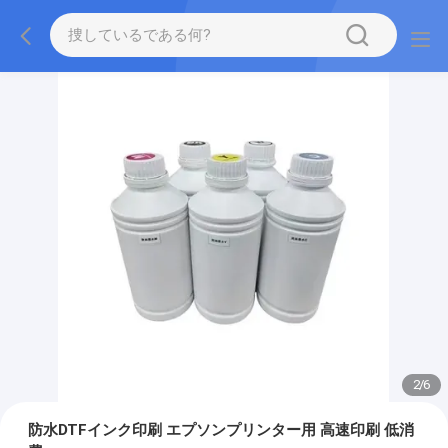
2
/
6
防水DTFインク印刷 エプソンプリンター用 高速印刷 低消