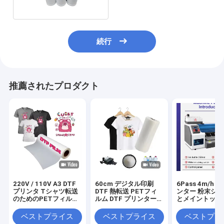
続行
推薦されたプロダクト
220V / 110V A3 DTF
60cm デジタル印刷
6Pass 4m/h 
プリンタ Tシャツ転送
DTF 熱転送 PETフィ
ンター 粉末シ
のためのPETフィルム
ルム DTF プリンターフ
とメイントップ 6
印刷機
ィルム 男性キャンバス
フトウェア
靴 Tシャツ 印刷 DTF
ベストプライス
ベストプライス
ベストプラ
紙 PETフィルム