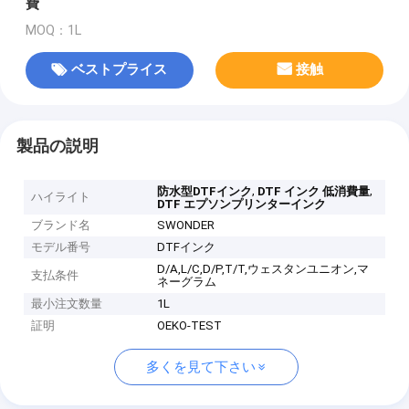
費
MOQ：1L
ベストプライス
接触
製品の説明
,
,
防水型DTFインク
DTF インク 低消費量
ハイライト
DTF エプソンプリンターインク
ブランド名
SWONDER
モデル番号
DTFインク
D/A,L/C,D/P,T/T,ウェスタンユニオン,マ
支払条件
ネーグラム
最小注文数量
1L
証明
OEKO-TEST
多くを見て下さい