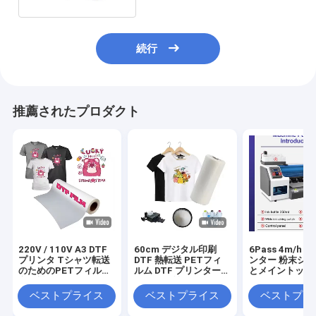
続行
推薦されたプロダクト
220V / 110V A3 DTF
60cm デジタル印刷
6Pass 4m/h 
プリンタ Tシャツ転送
DTF 熱転送 PETフィ
ンター 粉末シ
のためのPETフィルム
ルム DTF プリンターフ
とメイントップ 6
印刷機
ィルム 男性キャンバス
フトウェア
靴 Tシャツ 印刷 DTF
ベストプライス
ベストプライス
ベストプラ
紙 PETフィルム