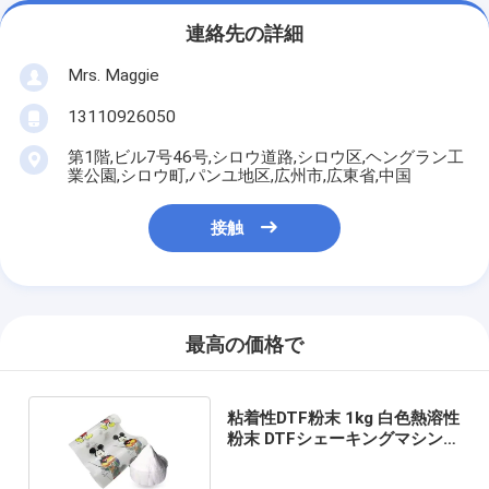
連絡先の詳細
Mrs. Maggie
13110926050
第1階,ビル7号46号,シロウ道路,シロウ区,ヘングラン工
業公園,シロウ町,パンユ地区,広州市,広東省,中国
接触
最高の価格で
粘着性DTF粉末 1kg 白色熱溶性
粉末 DTFシェーキングマシン用
DTFオーブン