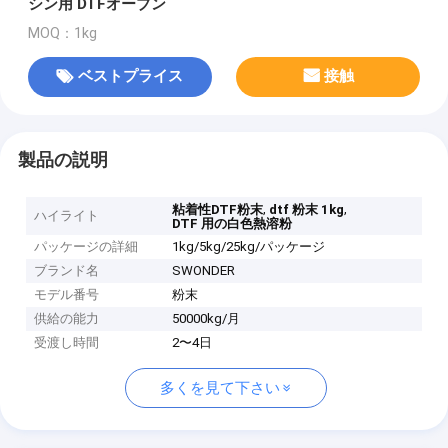
シン用 DTFオーブン
MOQ：1kg
ベストプライス
接触
製品の説明
,
,
粘着性DTF粉末
dtf 粉末 1kg
ハイライト
DTF 用の白色熱溶粉
パッケージの詳細
1kg/5kg/25kg/パッケージ
ブランド名
SWONDER
モデル番号
粉末
供給の能力
50000kg/月
受渡し時間
2〜4日
多くを見て下さい