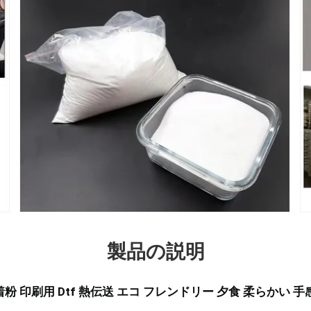
製品の説明
粘着粉 印刷用 Dtf 熱伝送 エコ フレンドリー 夕食 柔らかい 手