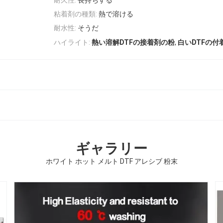
粘着剤の種類:
熱で溶ける
耐水性:
そうだ
,
ハイライト:
熱い溶解DTFの接着剤の粉
白いDTFの付
ギャラリー
ホワイト ホット メルト DTF アレシブ 粉末