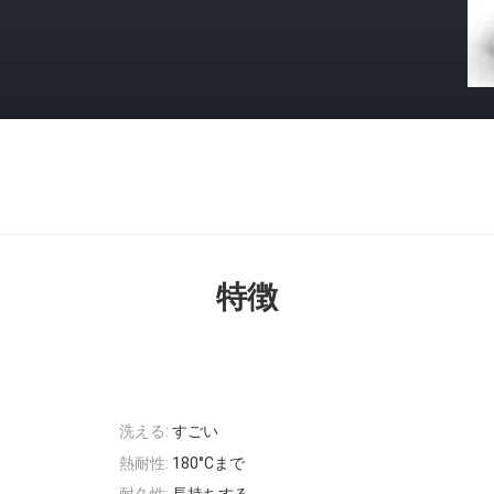
特徴
洗える:
すごい
熱耐性:
180°Cまで
耐久性:
長持ちする