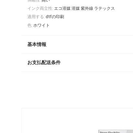
インク両立性:
エコ溶媒 溶媒 紫外線 ラテックス
適用する:
dtfの印刷
色:
ホワイト
基本情報
お支払配送条件