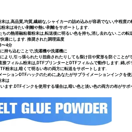
粉末は,高品質,均質,繊細な,シャイカーの詰め込みが容易でない,中程度の
転送粉末は冷たい剥離や熱い剥離をサポートします.
私たちの熱溶融粘着粉末は,転送後に明るい色を持ち,消し去れない.この転
快適にします. 推奨された調理温度
で3〜4分
服に持ち込むことで,洗濯機や洗濯機に
性により,引っ張られたり扭曲されたりしても裂け目や変形を防ぐことがで
直接フィルム粉末は,DTFプリンターとDTFフィルムで動作します. 綿,
DTF粉末は,暗くて明るい布の両方に転送をサポートします.
イメーションDTFハックのために,あなたがサブライメーションインクを使
粉末は
います.DTFインクを使用する場合は,暗い色と淡い色の両方の布がサポ