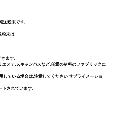
転送粉末です.
送粉末は
きます.
ポリエステル,キャンバスなど,任意の材料のファブリックに
用している場合は,注意してください サブライメーショ
ートされています.