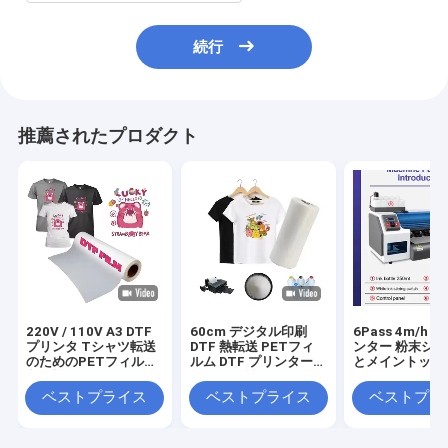
続行
推薦されたプロダクト
220V / 110V A3 DTF
60cm デジタル印刷
6Pass 4m/h 
プリンタ Tシャツ転送
DTF 熱転送 PETフィ
ンター 粉末シ
のためのPETフィルム
ルム DTF プリンターフ
とメイントップ 6
印刷機
ィルム 男性キャンバス
フトウェア
靴 Tシャツ 印刷 DTF
ベストプライス
ベストプライス
ベストプラ
紙 PETフィルム