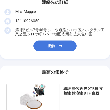
連絡先の詳細
Mrs. Maggie
13110926050
第1階,ビル7号46号,シロウ道路,シロウ区,ヘングラン工
業公園,シロウ町,パンユ地区,広州市,広東省,中国
接触
最高の価格で
繊維 熱伝送 黒DTF粉 接
着性 熱溶性 DTF 白粉