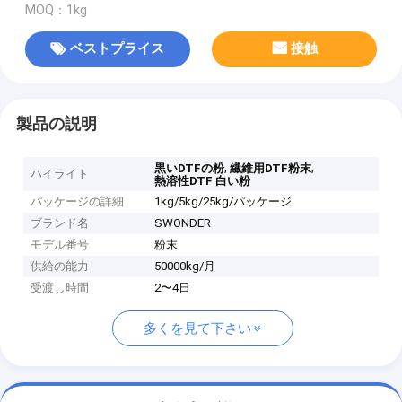
MOQ：1kg
ベストプライス
接触
製品の説明
,
,
黒いDTFの粉
繊維用DTF粉末
ハイライト
熱溶性DTF 白い粉
パッケージの詳細
1kg/5kg/25kg/パッケージ
ブランド名
SWONDER
モデル番号
粉末
供給の能力
50000kg/月
受渡し時間
2〜4日
多くを見て下さい