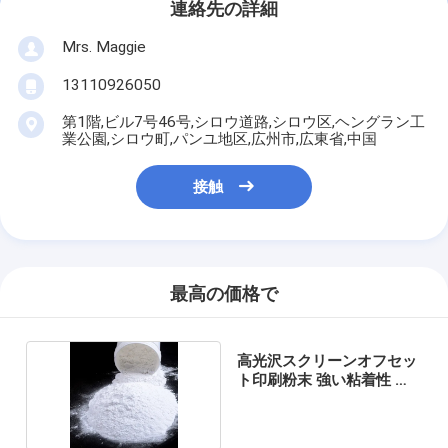
連絡先の詳細
Mrs. Maggie
13110926050
第1階,ビル7号46号,シロウ道路,シロウ区,ヘングラン工
業公園,シロウ町,パンユ地区,広州市,広東省,中国
接触
最高の価格で
高光沢スクリーンオフセッ
ト印刷粉末 強い粘着性 耐
水性