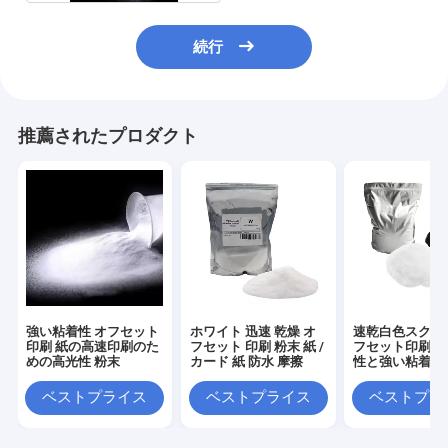
続行
推薦されたプロダクト
強い粘着性 オフセット
ホワイト 迅速 乾燥 オ
速乾白色スクリ
印刷 紙の高速印刷のた
フセット 印刷 粉末 紙 /
フセット印刷粉
めの高光性 粉末
カード 紙 防水 摩擦
性と強い粘着性
に
ベストプライス
ベストプライス
ベストプラ